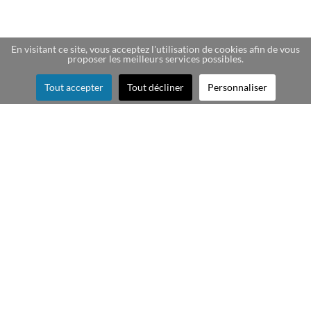
En visitant ce site, vous acceptez l'utilisation de cookies afin de vous
proposer les meilleurs services possibles.
Tout accepter
Tout décliner
Personnaliser
Création de cartes story
souvenir pour les
voyages, les week-end
découverte