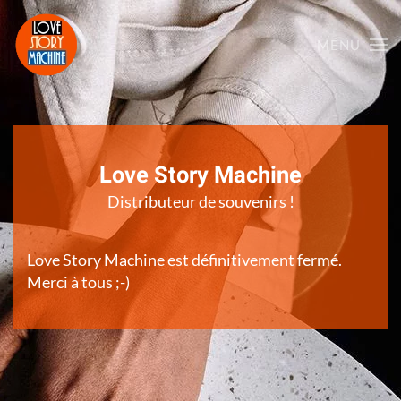
MENU
Skip to main content
Love Story Machine
Distributeur de souvenirs !
Love Story Machine est définitivement fermé.
Merci à tous ;-)